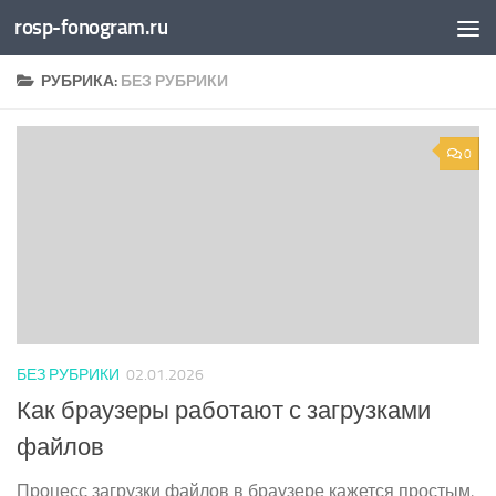
rosp-fonogram.ru
Перейти к содержимому
РУБРИКА:
БЕЗ РУБРИКИ
0
БЕЗ РУБРИКИ
02.01.2026
Как браузеры работают с загрузками
файлов
Процесс загрузки файлов в браузере кажется простым,